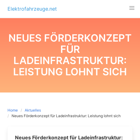
Skip
Elektrofahrzeuge.net
to
content
NEUES FÖRDERKONZEPT
FÜR
LADEINFRASTRUKTUR:
LEISTUNG LOHNT SICH
Home
Aktuelles
Neues Förderkonzept für Ladeinfrastruktur: Leistung lohnt sich
Neues Förderkonzept für Ladeinfrastruktur: