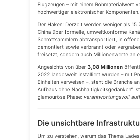
Flugzeugen – mit einem Rohmaterialwert v
hochwertiger elektronischer Komponenten.
Der Haken: Derzeit werden weniger als 15
China über formelle, umweltkonforme Kanäle
Schrottsammlern abtransportiert, in offe
demontiert sowie verbrannt oder vergraben
freisetzt, sondern auch Millionenwerte an e
Angesichts von über
3,98 Millionen
öffentl
2022 landesweit installiert wurden – mit P
Einheiten verweisen –, steht die Branche a
Aufbaus ohne Nachhaltigkeitsgedanken“ ist 
glamouröse Phase:
verantwortungsvoll aufb
Die unsichtbare Infrastruktu
Um zu verstehen, warum das Thema Ladesäu