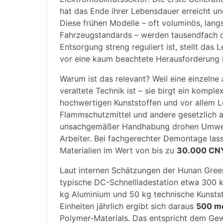
hat das Ende ihrer Lebensdauer erreicht 
Diese frühen Modelle – oft voluminös, lan
Fahrzeugstandards – werden tausendfach de
Entsorgung streng reguliert ist, stellt da
vor eine kaum beachtete Herausforderung 
Warum ist das relevant? Weil eine einzelne
veraltete Technik ist – sie birgt ein komple
hochwertigen Kunststoffen und vor allem Le
Flammschutzmittel und andere gesetzlich als
unsachgemäßer Handhabung drohen Umwelt
Arbeiter. Bei fachgerechter Demontage las
Materialien im Wert von bis zu
30.000 CN
Laut internen Schätzungen der Hunan Green
typische DC-Schnellladestation etwa 300 kg
kg Aluminium und 50 kg technische Kunstst
Einheiten jährlich ergibt sich daraus
500 me
Polymer-Materials. Das entspricht dem Gew