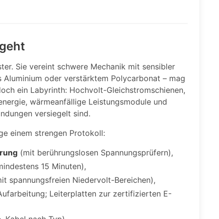
geht
ter. Sie vereint schwere Mechanik mit sensibler
us Aluminium oder verstärktem Polycarbonat – mag
edoch ein Labyrinth: Hochvolt-Gleichstromschienen,
energie, wärmeanfällige Leistungsmodule und
indungen versiegelt sind.
age einem strengen Protokoll:
erung
(mit berührungslosen Spannungsprüfern),
mindestens 15 Minuten),
t spannungsfreien Niedervolt-Bereichen),
farbeitung; Leiterplatten zur zertifizierten E-
e, Kabel nach Typ).