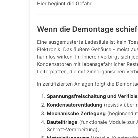
Hier beginnt die Gefahr.
Wenn die Demontage schief
Eine ausgemusterte Ladesäule ist kein Toas
Elektronik. Das äußere Gehäuse – meist a
harmlos wirken. Im Inneren verbirgt sich j
Kondensatoren mit lebensgefährlicher Rest
Leiterplatten, die mit zinnorganischen Verb
In zertifizierten Anlagen folgt die Demont
Spannungsfreischaltung und Verifizi
Kondensatorentladung
(resistiv über 
Mechanische Zerlegung
(beginnend mi
Bauteiltriage
(funktionale Module zur Au
Schrott-Verarbeitung),
Materialtrennung
(Metalle, Kunststoff