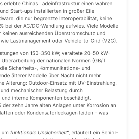
s erlebte Chinas Ladeinfrastruktur einen wahren
d Start-ups installierten in großer Eile
ware, die nur begrenzte Interoperabilität, keine
% bei der AC/DC-Wandlung aufwies. Viele Modelle
er keinen ausreichenden Überstromschutz und
n wie Lastmanagement oder Vehicle-to-Grid (V2G).
istungen von 150–350 kW; veraltete 20–50 kW-
ie Überarbeitung der nationalen Normen (GB/T
die Sicherheits-, Kommunikations- und
e älterer Modelle über Nacht nicht mehr
e Alterung: Outdoor-Einsatz mit UV-Einstrahlung,
n) und mechanischer Belastung durch
 und interne Komponenten beschädigt.
 der zehn Jahre alten Anlagen unter Korrosion an
latten oder Kondensatorleckagen leiden – was
ht um
funktionale Unsicherheit
“, erläutert ein Senior-