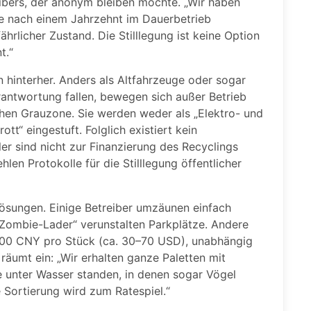
ibers, der anonym bleiben möchte. „Wir haben
te nach einem Jahrzehnt im Dauerbetrieb
hrlicher Zustand. Die Stilllegung ist keine Option
t.“
n hinterher. Anders als Altfahrzeuge oder sogar
erantwortung fallen, bewegen sich außer Betrieb
hen Grauzone. Sie werden weder als „Elektro- und
ott“ eingestuft. Folglich existiert kein
r sind nicht zur Finanzierung des Recyclings
en Protokolle für die Stilllegung öffentlicher
Lösungen. Einige Betreiber umzäunen einfach
 „Zombie-Lader“ verunstalten Parkplätze. Andere
500 CNY pro Stück (ca. 30–70 USD), unabhängig
äumt ein: „Wir erhalten ganze Paletten mit
e unter Wasser standen, in denen sogar Vögel
e Sortierung wird zum Ratespiel.“