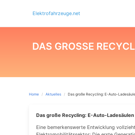
Skip
to
Elektrofahrzeuge.net
content
DAS GROSSE RECYCL
Home
Aktuelles
Das große Recycling: E-Auto-Ladesäule
Das große Recycling: E-Auto-Ladesäulen
Eine bemerkenswerte Entwicklung vollzieht
Elektromobilitätssektor: Die erste Generati