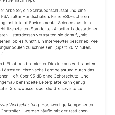
ner Arbeiter, ein Schraubenschlüssel und eine
ne PSA außer Handschuhen. Keine ESD-sicheren
ong Institute of Environmental Science aus dem
cht lizenzierten Standorten Arbeiter Ladestationen
en – stattdessen vertrauten sie darauf, „mit
hen, ob es funkt“. Ein Interviewter beschrieb, wie
tungsmodulen zu schmelzen: „Spart 20 Minuten.
.“
ert: Einatmen bromierter Dioxine aus verbranntem
gen Lötresten, chronische Lärmbelastung durch das
enen – oft über 95 dB ohne Gehörschutz. Und
chgemäß behandelte Leiterplatte kann genug
iter Grundwasser über die Grenzwerte zu
sste Wertschöpfung
. Hochwertige Komponenten –
troller – werden häufig mit der restlichen