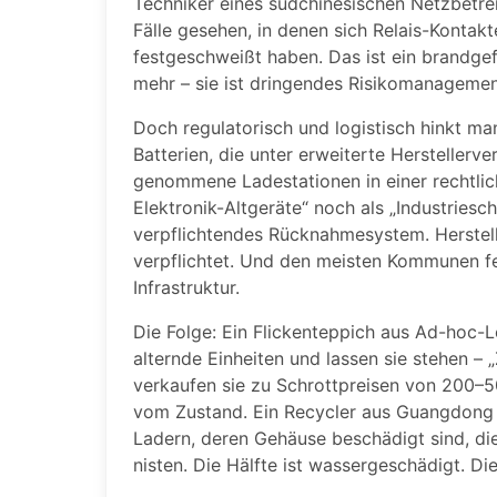
Techniker eines südchinesischen Netzbetre
Fälle gesehen, in denen sich Relais-Kontak
festgeschweißt haben. Das ist ein brandgefä
mehr – sie ist dringendes Risikomanagemen
Doch regulatorisch und logistisch hinkt ma
Batterien, die unter erweiterte Herstellerv
genommene Ladestationen in einer rechtlic
Elektronik-Altgeräte“ noch als „Industrieschr
verpflichtendes Rücknahmesystem. Herstelle
verpflichtet. Und den meisten Kommunen fehl
Infrastruktur.
Die Folge: Ein Flickenteppich aus Ad-hoc-
alternde Einheiten und lassen sie stehen –
verkaufen sie zu Schrottpreisen von 200–
vom Zustand. Ein Recycler aus Guangdong r
Ladern, deren Gehäuse beschädigt sind, di
nisten. Die Hälfte ist wassergeschädigt. Di