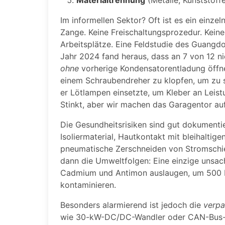
Im informellen Sektor? Oft ist es ein einzel
Zange. Keine Freischaltungsprozedur. Kei
Arbeitsplätze. Eine Feldstudie des Guangd
Jahr 2024 fand heraus, dass an 7 von 12 ni
ohne
vorherige Kondensatorentladung öffnet
einem Schraubendreher zu klopfen, um zu se
er Lötlampen einsetzte, um Kleber an Leis
Stinkt, aber wir machen das Garagentor auf
Die Gesundheitsrisiken sind gut dokumenti
Isoliermaterial, Hautkontakt mit bleihalti
pneumatische Zerschneiden von Stromschi
dann die Umweltfolgen: Eine einzige unsa
Cadmium und Antimon auslaugen, um 500 L
kontaminieren.
Besonders alarmierend ist jedoch die
verpa
wie 30-kW-DC/DC-Wandler oder CAN-Bus-Con