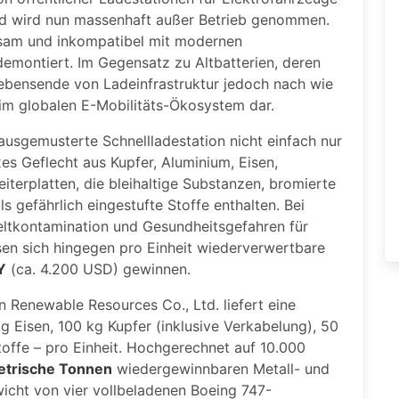
und wird nun massenhaft außer Betrieb genommen.
gsam und inkompatibel mit modernen
montiert. Im Gegensatz zu Altbatterien, deren
s Lebensende von Ladeinfrastruktur jedoch nach wie
im globalen E-Mobilitäts-Ökosystem dar.
 ausgemusterte Schnellladestation nicht einfach nur
xes Geflecht aus Kupfer, Aluminium, Eisen,
iterplatten, die bleihaltige Substanzen, bromierte
 gefährlich eingestufte Stoffe enthalten. Bei
kontamination und Gesundheitsgefahren für
sen sich hingegen pro Einheit wiederverwertbare
Y
(ca. 4.200 USD) gewinnen.
 Renewable Resources Co., Ltd. liefert eine
 Eisen, 100 kg Kupfer (inklusive Verkabelung), 50
offe – pro Einheit. Hochgerechnet auf 10.000
trische Tonnen
wiedergewinnbaren Metall- und
icht von vier vollbeladenen Boeing 747-