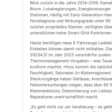
Blick zurück in die Jahre 2014–2016. Damal
Boom. Lokalregierungen, Energieversorger un
Stationen, häufig mit Early-Generation-Hard
Ferndiagnose und Wirkungsgrade unter 90 
nutzten proprietäre Stecker, verfügten üb
unterstützten keine Smart-Grid-Funktione
Heute benötigen neue E-Fahrzeuge Ladele
Einheiten können damit nicht mithalten. D
20234.3) im Jahr 2023 verschärfte zudem 
Thermomanagement-Vorgaben – was Tausend
konform machte. Hinzu kommt die natürlich
Feuchtigkeit, Salznebel (in Küstenregione
Steckvorgänge haben Gehäuse, Anschlüsse
Felduntersuchungen zeigen, dass über 60 %
Klemmenblocks, Delaminierung von Leiterp
Reparaturen unwirtschaftlich macht.
„Es geht nicht nur um Veralterung – es ge