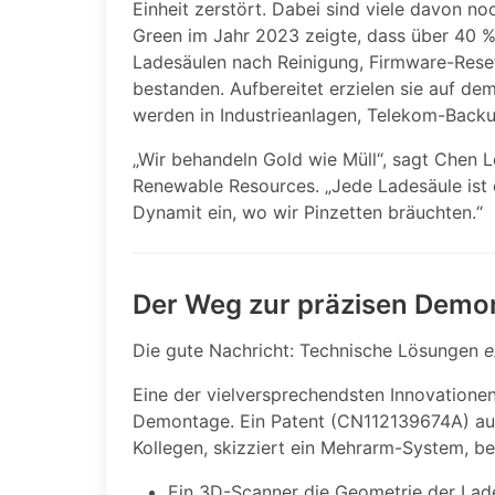
Einheit zerstört. Dabei sind viele davon no
Green im Jahr 2023 zeigte, dass über 40 %
Ladesäulen nach Reinigung, Firmware-Reset
bestanden. Aufbereitet erzielen sie auf d
werden in Industrieanlagen, Telekom-Backu
„Wir behandeln Gold wie Müll“, sagt Chen L
Renewable Resources. „Jede Ladesäule ist e
Dynamit ein, wo wir Pinzetten bräuchten.“
Der Weg zur präzisen Demo
Die gute Nachricht: Technische Lösungen
e
Eine der vielversprechendsten Innovationen
Demontage. Ein Patent (CN112139674A) aus
Kollegen, skizziert ein Mehrarm-System, be
Ein 3D-Scanner die Geometrie der Lades