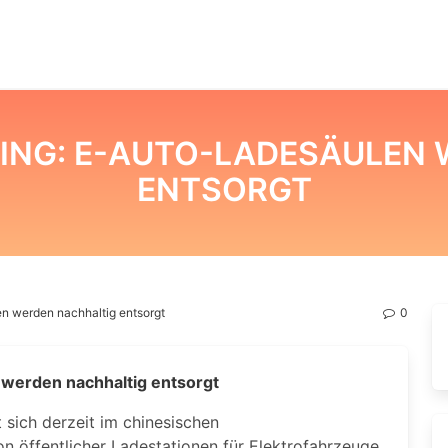
ING: E-AUTO-LADESÄULEN W
NTSORGT
n werden nachhaltig entsorgt
0
 werden nachhaltig entsorgt
 sich derzeit im chinesischen
on öffentlicher Ladestationen für Elektrofahrzeuge